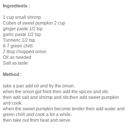
Ingredients :
1 cup small shrimp
Cubes of sweet pumpkin 2 cup
ginger paste 1/2 tsp
garlic paste 1/2 tsp
Turmeric 1/2 tsp
6-7 green chilli
2 tbsp chopped onion
Oil as needed
Salt as taste
Method :
take a pan add oil and fry the onion.
when the onion got fried then add the spices and stir.
then add salt and shrimp and stir,then add sweet pumpkin
and cook.
when the sweet pumpkin become tender then add water and
green chilli and cook a for a while.
then take out from heat and serve.