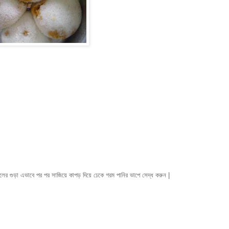
লের গুড়া এভাবে পর পর সাজিয়ে কাপড় দিয়ে ঢেকে গরম পানির ভাপে সেদ্ধ করুন |