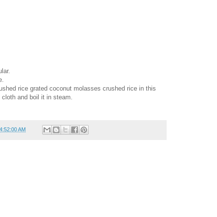
lar.
e.
rushed rice grated coconut molasses crushed rice in this
 cloth and boil it in steam.
04:52:00 AM