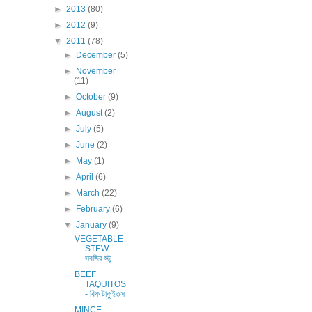
►
2013
(80)
►
2012
(9)
▼
2011
(78)
►
December
(5)
►
November
(11)
►
October
(9)
►
August
(2)
►
July
(5)
►
June
(2)
►
May
(1)
►
April
(6)
►
March
(22)
►
February
(6)
▼
January
(9)
VEGETABLE
STEW -
সবজির স্টু
BEEF
TAQUITOS
- বিফ টাকুইতস
MINCE