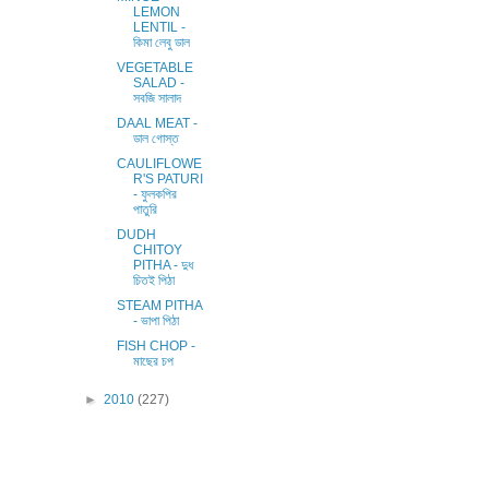
LEMON
LENTIL -
কিমা লেবু ডাল
VEGETABLE
SALAD -
সবজি সালাদ
DAAL MEAT -
ডাল গোস্ত
CAULIFLOWE
R'S PATURI
- ফুলকপির
পাতুরি
DUDH
CHITOY
PITHA - দুধ
চিতই পিঠা
STEAM PITHA
- ভাপা পিঠা
FISH CHOP -
মাছের চপ
►
2010
(227)