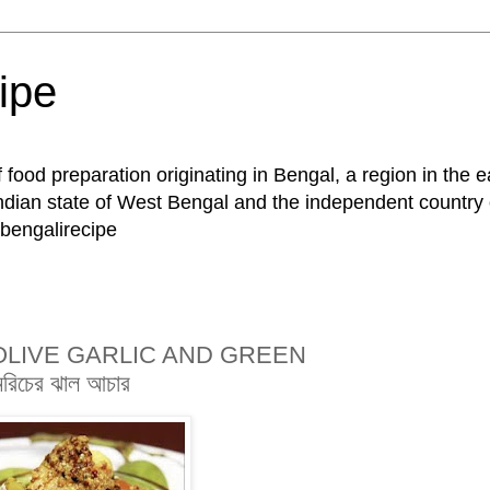
ipe
of food preparation originating in Bengal, a region in the 
ndian state of West Bengal and the independent country
bengalirecipe
OLIVE GARLIC AND GREEN
রিচের ঝাল আচার