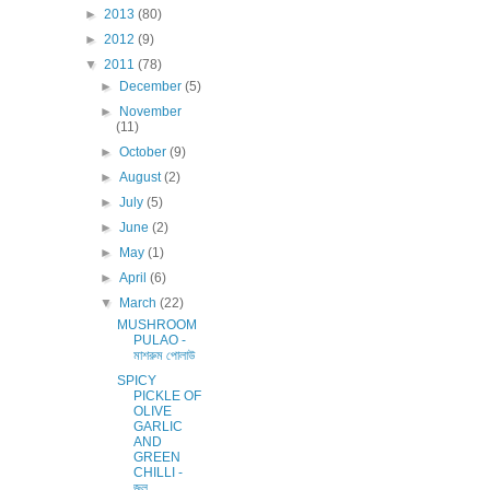
►
2013
(80)
►
2012
(9)
▼
2011
(78)
►
December
(5)
►
November
(11)
►
October
(9)
►
August
(2)
►
July
(5)
►
June
(2)
►
May
(1)
►
April
(6)
▼
March
(22)
MUSHROOM
PULAO -
মাশরুম পোলাউ
SPICY
PICKLE OF
OLIVE
GARLIC
AND
GREEN
CHILLI -
জল...