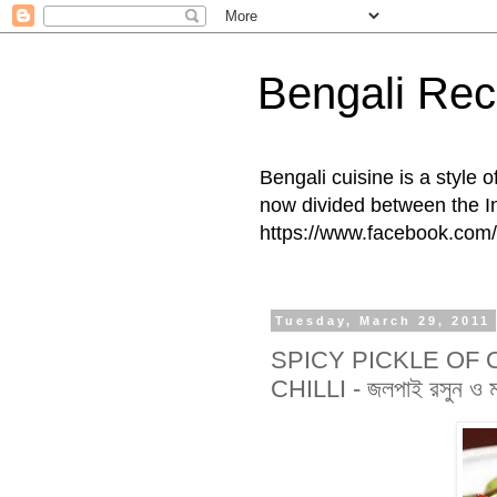
Bengali Rec
Bengali cuisine is a style 
now divided between the I
https://www.facebook.com/
Tuesday, March 29, 2011
SPICY PICKLE OF 
CHILLI - জলপাই রসুন ও ম