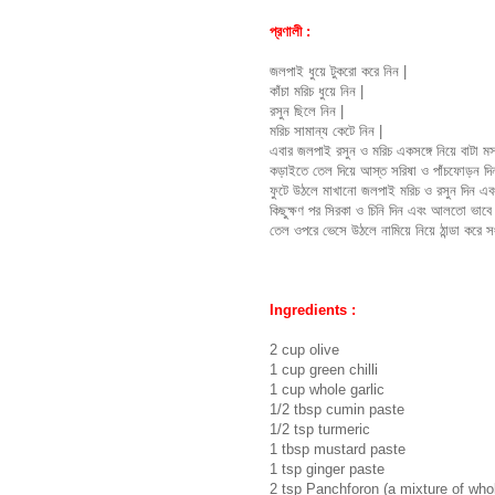
প্রণালী :
জলপাই ধুয়ে টুকরো করে নিন |
কাঁচা মরিচ ধুয়ে নিন |
রসুন ছিলে নিন |
মরিচ সামান্য কেটে নিন |
এবার জলপাই রসুন ও মরিচ একসঙ্গে নিয়ে বাটা মস
কড়াইতে তেল দিয়ে আস্ত সরিষা ও পাঁচফোড়ন দি
ফুটে উঠলে মাখানো জলপাই মরিচ ও রসুন দিন এব
কিছুক্ষণ পর সিরকা ও চিনি দিন এবং আলতো ভাবে 
তেল ওপরে ভেসে উঠলে নামিয়ে নিয়ে ঠান্ডা করে সং
Ingredients :
2 cup olive
1 cup green chilli
1 cup whole garlic
1/2 tbsp cumin paste
1/2 tsp turmeric
1 tbsp mustard paste
1 tsp ginger paste
2 tsp Panchforon (a mixture of who