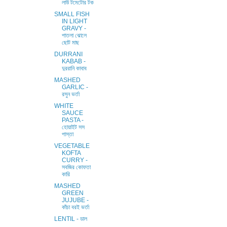
লাউ টমেটোর টক
SMALL FISH
IN LIGHT
GRAVY -
পাতলা ঝোলে
ছোট মাছ
DURRANI
KABAB -
দুররানি কাবাব
MASHED
GARLIC -
রসুন ভর্তা
WHITE
SAUCE
PASTA -
হোয়াইট সস
পাস্তা
VEGETABLE
KOFTA
CURRY -
সবজির কোফতা
কারি
MASHED
GREEN
JUJUBE -
কাঁচা বরই ভর্তা
LENTIL - ডাল