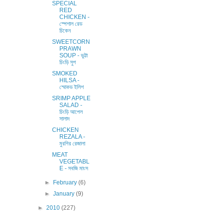
SPECIAL
RED
CHICKEN -
স্পেশাল রেড
চিকেন
SWEETCORN
PRAWN
SOUP - ভুট্টা
চিংড়ি সুপ
SMOKED
HILSA -
স্মোকড ইলিশ
SRIMP APPLE
SALAD -
চিংড়ি আপেল
সালাদ
CHICKEN
REZALA -
মুরগির রেজালা
MEAT
VEGETABL
E - সবজি মাংস
►
February
(6)
►
January
(9)
►
2010
(227)