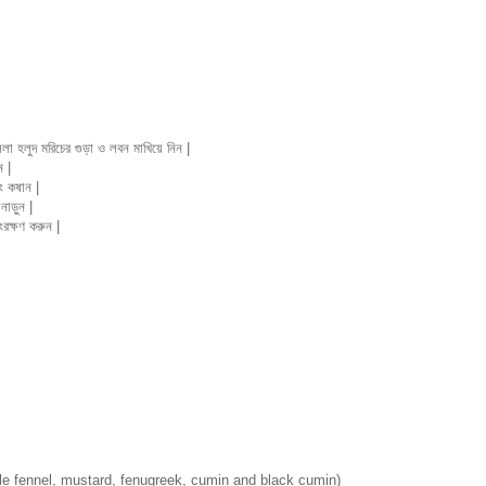
লা হলুদ মরিচের গুড়া ও লবন মাখিয়ে নিন |
ন |
ং কষান |
নাড়ুন |
রক্ষণ করুন |
le fennel, mustard, fenugreek, cumin and black cumin)