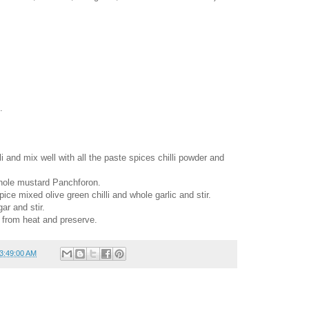
.
li and mix well with all the paste spices chilli powder and
whole mustard Panchforon.
e mixed olive green chilli and whole garlic and stir.
ar and stir.
 from heat and preserve.
03:49:00 AM