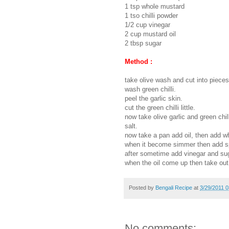
1 tsp whole mustard
1 tso chilli powder
1/2 cup vinegar
2 cup mustard oil
2 tbsp sugar
Method :
take olive wash and cut into pieces
wash green chilli.
peel the garlic skin.
cut the green chilli little.
now take olive garlic and green chil
salt.
now take a pan add oil, then add 
when it become simmer then add spic
after sometime add vinegar and sug
when the oil come up then take out
Posted by
Bengali Recipe
at
3/29/2011 
No comments: