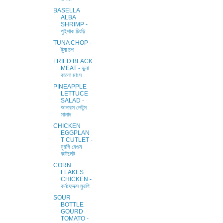
BASELLA
ALBA
SHRIMP -
পুইশাক চিংড়ি
TUNA CHOP -
টুনা চপ
FRIED BLACK
MEAT - ভুনা
কালো মাংস
PINEAPPLE
LETTUCE
SALAD -
আনারস লেটুস
সালাদ
CHICKEN
EGGPLAN
T CUTLET -
মুরগি বেগুন
কাটলেট
CORN
FLAKES
CHICKEN -
কর্নফ্লেক্স মুরগি
SOUR
BOTTLE
GOURD
TOMATO -