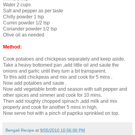
Water 2 cups
Salt and pepper as per taste
Chilly powder 1 tsp
Cumin powder 1/2 tsp
Coriander powder 1/2 tsp
Olive oil as needed
Method:
Cook potatoes and chickpeas separately and keep aside.
Take a heavy bottomed pan ,add little oil and saute the
onions and garlic until they turn a bit transparent.
To this add chickpeas and mix and cook for 5 mins .
Now add potatoes and saute .
Now add vegetable broth and season with salt pepper and
other spices and simmer and cook for 10 mins.
Then add roughly chopped spinach ,add milk and mix
properly and cook for another 5 mins in high.
Now serve hot with a pinch of paprika sprinkled on top.
Bengali Recipe
at
9/05/2010 10:56:00 PM