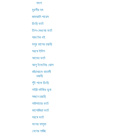
মাংস
মুরগীর দম
জাফরানি পায়েস
চিংড়ি ভর্তা
তিল-বেগুনের ভর্তা
সাদা টক দই
মসুর ডালের চচ্চড়ি
সরষে ইলিশ
আমের ভর্তা
আলু টমেটোর ঝোল
কাঁচাআমে বাতাসী
চচ্চড়ি
পুঁই শাকে চিংড়ি
লইট্টা শুটকির ভুনা
সজনে চচ্চড়ি
লাউপাতার ভর্তা
কালোজিরা ভর্তা
সরষে ভর্তা
ফলের ফালুদা
বেলের লাচ্ছি