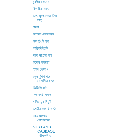
মুরগীর কোরমা
বিফ বিন সালাদ
ভাজা মুগের ডাল দিয়ে
মাছ
লাবড়া
আনারস লেমোনেড
ঝাল চিংড়ি সুপ
কাচ্চি বিরিয়ানি
গরুর মাংসের বল
চিকেন বিরিয়ানি
ইলিশ পোলাও
রসুন পুদিনা দিয়ে
তেলাপিয়া ভাজা
চিংড়ি টমেটো
কেশোনাট সালাদ
খাসির ভুনা খিচুরী
রূপচাঁদা মাছে টমেটো
গরুর মাংসের
দোপেঁয়াজো
MEAT AND
CABBAGE
- বাঁধাকপি ও