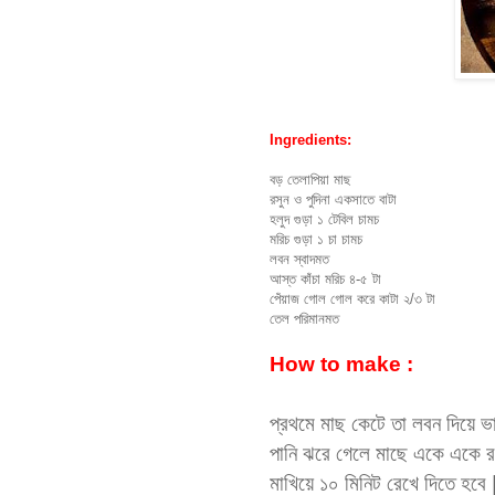
Ingredients:
বড় তেলাপিয়া মাছ
রসুন ও পুদিনা একসাতে বাটা
হলুদ গুড়া ১ টেবিল চামচ
মরিচ গুড়া ১ চা চামচ
লবন স্বাদমত
আস্ত কাঁচা মরিচ ৪-৫ টা
পেঁয়াজ গোল গোল করে কাটা ২/৩ টা
তেল পরিমানমত
How to make :
প্রথমে মাছ কেটে তা লবন দিয়ে ভা
পানি ঝরে গেলে মাছে একে একে রসু
মাখিয়ে ১০ মিনিট রেখে দিতে হবে 