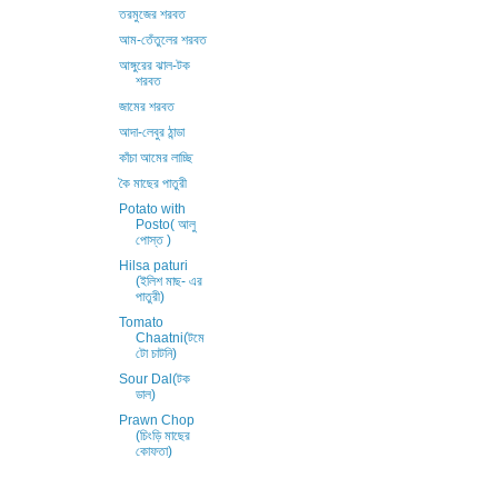
তরমুজের শরবত
আম-তেঁতুলের শরবত
আঙ্গুরের ঝাল-টক
শরবত
জামের শরবত
আদা-লেবুর ঠান্ডা
কাঁচা আমের লাচ্ছি
কৈ মাছের পাতুরী
Potato with
Posto( আলু
পোস্ত )
Hilsa paturi
(ইলিশ মাছ- এর
পাতুরী)
Tomato
Chaatni(টমে
টো চাটনি)
Sour Dal(টক
ডাল)
Prawn Chop
(চিংড়ি মাছের
কোফতা)